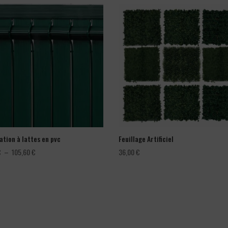
ation à lattes en pvc
Feuillage Artificiel
Plage
€
–
105,60
€
36,00
€
de
prix :
66,00 €
à
105,60 €