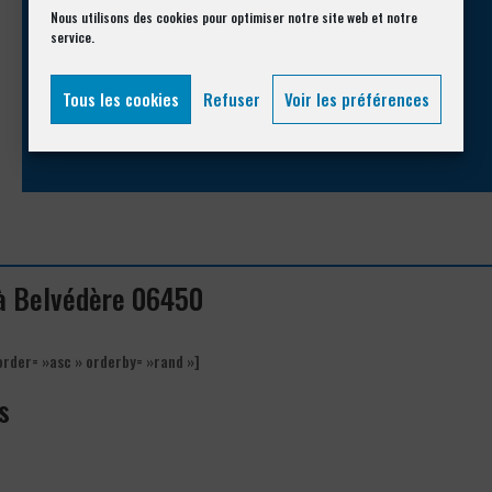
Appelez-nous !
Nous utilisons des cookies pour optimiser notre site web et notre
service.
Vous souhaitez avoir des informations complémentaires ?
Tous les cookies
Refuser
Voir les préférences
04 93 74 33 76
 à Belvédère 06450
order= »asc » orderby= »rand »]
s