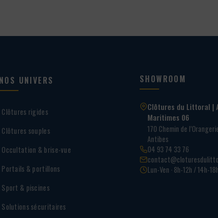
SHOWROOM
NOS UNIVERS
Clôtures du Littoral | 
Clôtures rigides
Maritimes 06
170 Chemin de l’Oranger
Clôtures souples
Antibes
04 93 74 33 76
Occultation & brise-vue
contact@cloturesdulitto
Portails & portillons
Lun-Ven · 8h-12h / 14h-18
Sport & piscines
Solutions sécuritaires