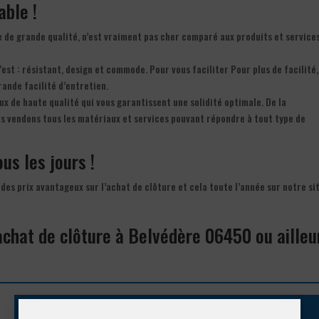
able !
 de grande qualité, n’est vraiment pas cher comparé aux produits et service
’est : résistant, design et commode. Pour vous faciliter Pour plus de facilité,
rande facilité d’entretien.
ux de haute qualité qui vous garantissent une solidité optimale. De la
ous vendons tous les matériaux et services pouvant répondre à tout type de
ous les jours !
des prix avantageux sur l’achat de clôture et cela toute l’année sur notre si
’achat de clôture à Belvédère 06450 ou ailleu