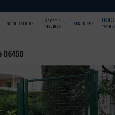
FICHES
SPORT /
OCCULTATION
SÉCURITÉ
PISCINES
TECHN
re 06450