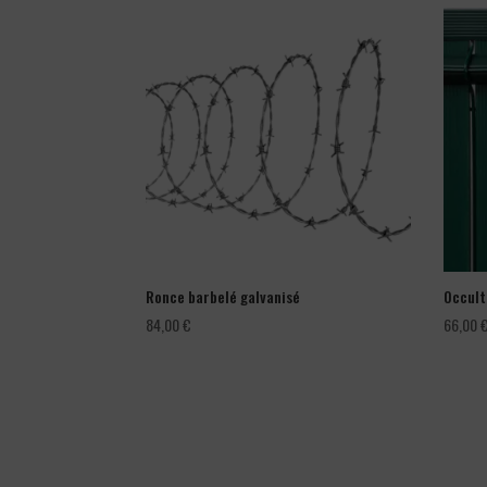
Ronce barbelé galvanisé
Occult
84,00
€
66,00