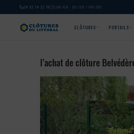
04 93 74 33 76
LUN-VEN · 8H-12H / 14H-18H
CLÔTURES
PORTAILS
l’achat de clôture Belvédè