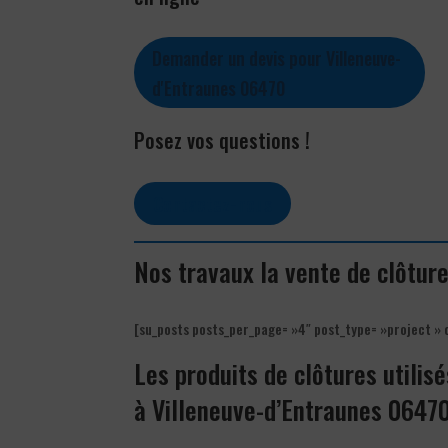
Demander un devis pour Villeneuve-
d'Entraunes 06470
Posez vos questions !
Contactez-nous
Nos travaux la vente de clôtur
[su_posts posts_per_page= »4″ post_type= »project » 
Les produits de clôtures utilisé
à Villeneuve-d’Entraunes 0647