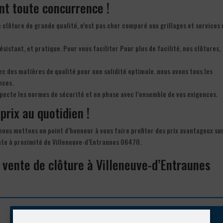
ant toute concurrence !
e clôture de grande qualité, n’est pas cher comparé aux grillages et services 
résistant, et pratique. Pour vous faciliter Pour plus de facilité, nos clôtures,
c des matières de qualité pour une solidité optimale. nous avons tous les
nces.
specte les normes de sécurité et en phase avec l’ensemble de vos exigences.
prix au quotidien !
 nous mettons un point d’honneur à vous faire profiter des prix avantageux sur
ente à proximité de Villeneuve-d’Entraunes 06470.
 vente de clôture à Villeneuve-d’Entraunes