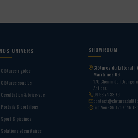
SHOWROOM
NOS UNIVERS
Clôtures du Littoral | 
Clôtures rigides
Maritimes 06
170 Chemin de l’Oranger
Clôtures souples
Antibes
04 93 74 33 76
Occultation & brise-vue
contact@cloturesdulitto
Portails & portillons
Lun-Ven · 8h-12h / 14h-18
Sport & piscines
Solutions sécuritaires