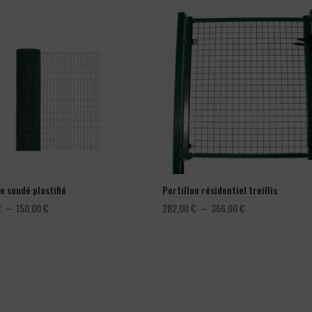
e soudé plastifié
Portillon résidentiel treillis
Plage
Plage
€
–
150,00
€
282,00
€
–
366,00
€
de
de
prix :
prix :
78,00 €
282,00 €
à
à
150,00 €
366,00 €