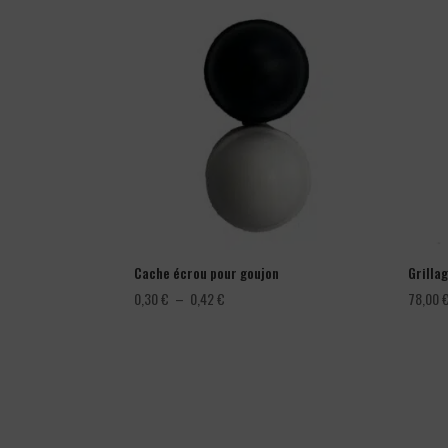
Cache écrou pour goujon
Grillag
Plage
0,30
€
–
0,42
€
78,00
de
prix :
0,30 €
à
0,42 €