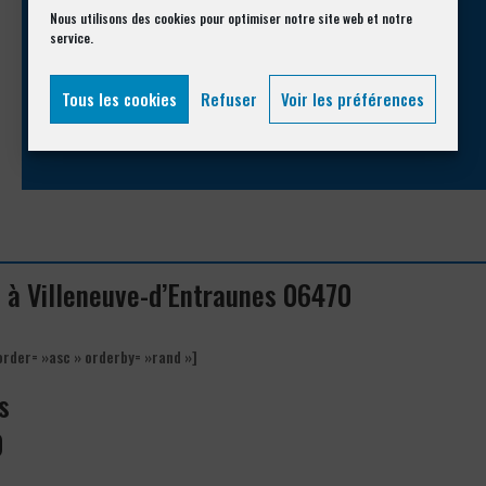
Appelez-nous !
Nous utilisons des cookies pour optimiser notre site web et notre
service.
Vous souhaitez avoir des informations complémentaires ?
Tous les cookies
Refuser
Voir les préférences
04 93 74 33 76
e à Villeneuve-d’Entraunes 06470
order= »asc » orderby= »rand »]
s
0