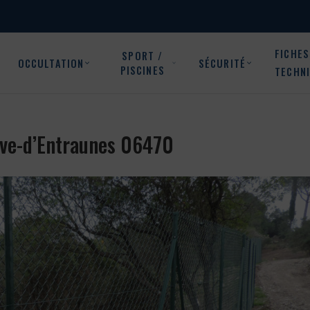
FICHES
SPORT /
OCCULTATION
SÉCURITÉ
PISCINES
TECHN
euve-d’Entraunes 06470