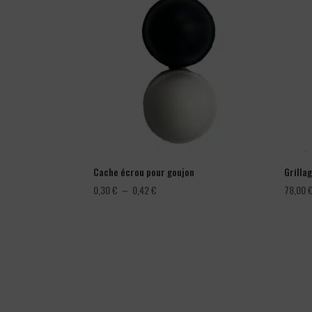
Cache écrou pour goujon
Grillag
Plage
0,30
€
–
0,42
€
78,00
de
prix :
0,30 €
à
0,42 €