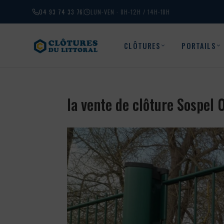
04 93 74 33 76
LUN-VEN · 8H-12H / 14H-18H
CLÔTURES
PORTAILS
la vente de clôture Sospel