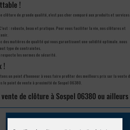
ttable !
 de clôture de grande qualité, n’est pas cher comparé aux produits et services
C’est : robuste, beau et pratique. Pour vous faciliter la vie, nos clôtures et
tenir.
ec des matières de qualité qui vous garantissent une solidité optimale. nous
out type de contraintes.
 respecte les normes de sécurité.
 !
tons un point d’honneur à vous faire profiter des meilleurs prix sur la vente 
ns le point de vente à proximité de Sospel 06380.
 vente de clôture à Sospel 06380 ou ailleurs
Appelez-nous !