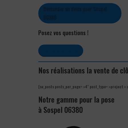
Demander un devis pour Sospel
06380
Posez vos questions !
Contactez-nous
Nos réalisations la vente de c
[su_posts posts_per_page= »4″ post_type= »project » 
Notre gamme pour la pose
à Sospel 06380