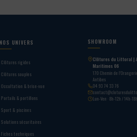
SHOWROOM
NOS UNIVERS
Clôtures du Littoral | 
Clôtures rigides
Maritimes 06
170 Chemin de l’Oranger
Clôtures souples
Antibes
04 93 74 33 76
Occultation & brise-vue
contact@cloturesdulitto
Portails & portillons
Lun-Ven · 8h-12h / 14h-18
Sport & piscines
Solutions sécuritaires
Fiches techniques