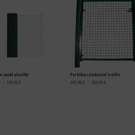
e soudé plastifié
Portillon résidentiel treillis
Plage
Plage
€
–
150,00
€
282,00
€
–
366,00
€
de
de
prix :
prix :
78,00 €
282,00 €
à
à
150,00 €
366,00 €