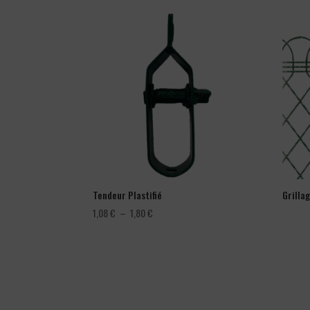
Tendeur Plastifié
Grilla
Plage
1,08
€
–
1,80
€
de
prix :
1,08 €
à
1,80 €