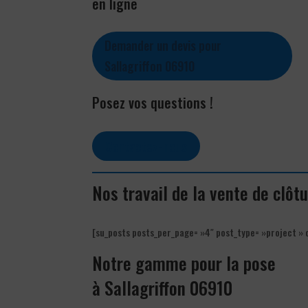
en ligne
Demander un devis pour
Sallagriffon 06910
Posez vos questions !
Contactez-nous
Nos travail de la vente de clôt
[su_posts posts_per_page= »4″ post_type= »project » 
Notre gamme pour la pose
à Sallagriffon 06910