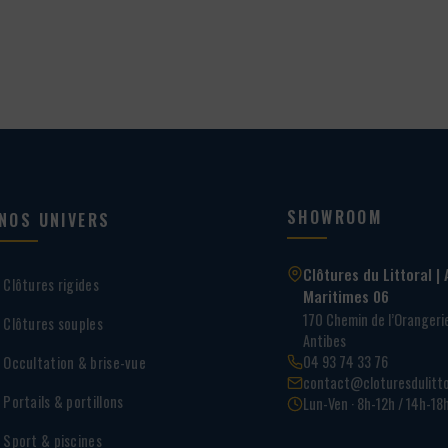
65,00 €
SHOWROOM
NOS UNIVERS
Clôtures du Littoral | 
Clôtures rigides
Maritimes 06
170 Chemin de l’Oranger
Clôtures souples
Antibes
04 93 74 33 76
Occultation & brise-vue
contact@cloturesdulitto
Portails & portillons
Lun-Ven · 8h-12h / 14h-18
Sport & piscines