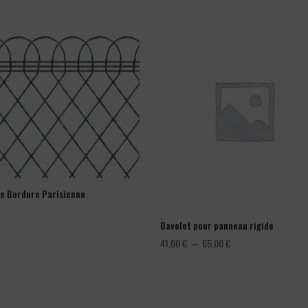
ge Bordure Parisienne
Bavolet pour panneau rigide
Plage
41,00
€
–
65,00
€
de
prix :
41,00 €
à