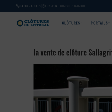
04 93 74 33 76
LUN-VEN · 8H-12H / 14H-18H
CLÔTURES
PORTAILS
la vente de clôture Sallagr