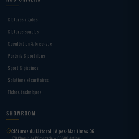
Clôtures rigides
Clôtures souples
Occultation & brise-vue
Portails & portillons
Sport & piscines
Solutions sécuritaires
Fiches techniques
SHOWROOM
Clôtures du Littoral | Alpes-Maritimes 06
170 Chemin de l’Orangerie – 06600 Antibes