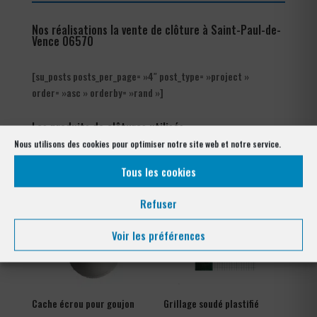
Nos réalisations la vente de clôture à Saint-Paul-de-
Vence 06570
[su_posts posts_per_page= »4″ post_type= »project »
order= »asc » orderby= »rand »]
Les produits de clôtures utilisés
à Saint-Paul-de-Vence 06570
Nous utilisons des cookies pour optimiser notre site web et notre service.
Tous les cookies
Refuser
Voir les préférences
Cache écrou pour goujon
Grillage soudé plastifié