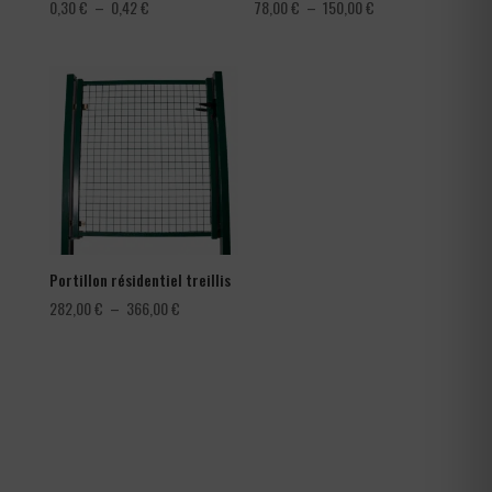
Plage
Plage
0,30
€
–
0,42
€
78,00
€
–
150,00
€
de
de
prix :
prix :
0,30 €
78,00 €
à
à
0,42 €
150,00 €
Portillon résidentiel treillis
Plage
282,00
€
–
366,00
€
de
prix :
282,00 €
à
366,00 €