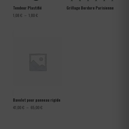
Tendeur Plastifié
Grillage Bordure Parisienne
Plage
1,08
€
–
1,80
€
de
prix :
1,08 €
à
1,80 €
Bavolet pour panneau rigide
Plage
41,00
€
–
65,00
€
de
prix :
41,00 €