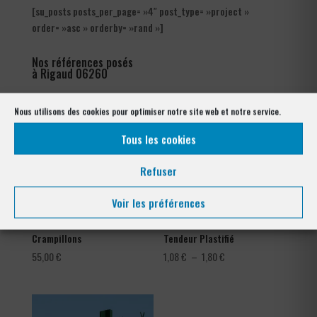
[su_posts posts_per_page= »4″ post_type= »project »
order= »asc » orderby= »rand »]
Nos références posés
à Rigaud 06260
Nous utilisons des cookies pour optimiser notre site web et notre service.
Tous les cookies
Refuser
Voir les préférences
Crampillons
Tendeur Plastifié
Plage
55,00
€
1,08
€
–
1,80
€
de
prix :
1,08 €