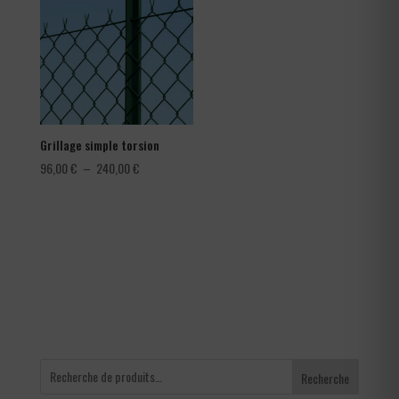
à
1,80 €
Grillage simple torsion
Plage
96,00
€
–
240,00
€
de
prix :
96,00 €
à
240,00 €
Recherche