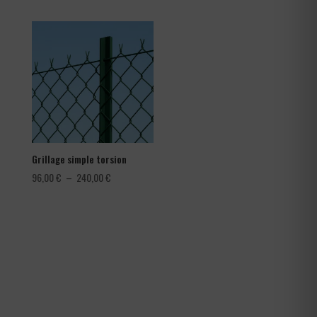
prix :
1,08 €
à
1,80 €
Grillage simple torsion
Plage
96,00
€
–
240,00
€
de
prix :
96,00 €
à
240,00 €