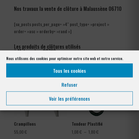
Nos travaux la vente de clôture à Malaussène 06710
[su_posts posts_per_page= »4″ post_type= »project »
order= »asc » orderby= »rand »]
Les produits de clôtures utilisés
à Malaussène 06710
Nous utilisons des cookies pour optimiser notre site web et notre service.
Tous les cookies
Refuser
Voir les préférences
Crampillons
Tendeur Plastifié
Plage
55,00
€
1,08
€
–
1,80
€
de