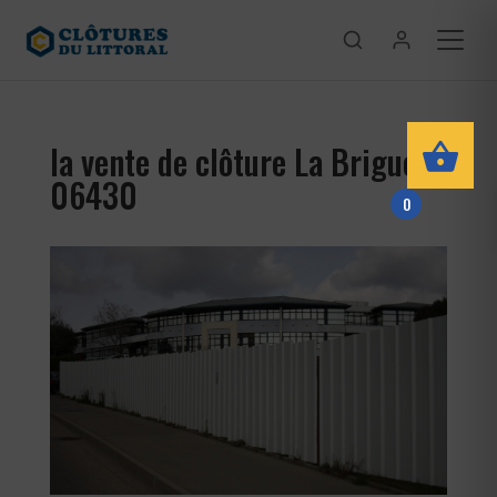
la vente de clôture La Brigue
06430
0