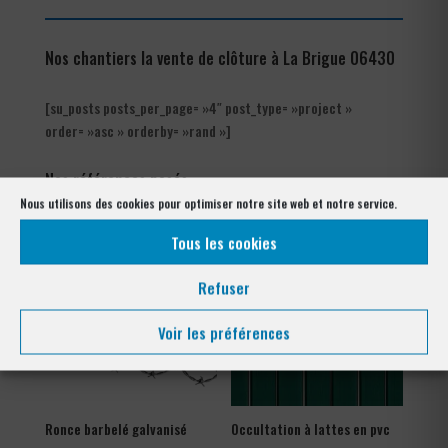
Nos chantiers la vente de clôture à La Brigue 06430
[su_posts posts_per_page= »4″ post_type= »project »
order= »asc » orderby= »rand »]
Nos références posés
à La Brigue 06430
Nous utilisons des cookies pour optimiser notre site web et notre service.
Tous les cookies
Refuser
Voir les préférences
Ronce barbelé galvanisé
Occultation à lattes en pvc