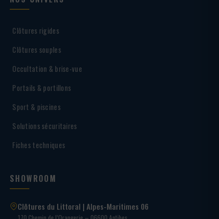
Clôtures rigides
Clôtures souples
Occultation & brise-vue
Portails & portillons
Sport & piscines
Solutions sécuritaires
Fiches techniques
SHOWROOM
Clôtures du Littoral | Alpes-Maritimes 06
170 Chemin de l’Orangerie – 06600 Antibes