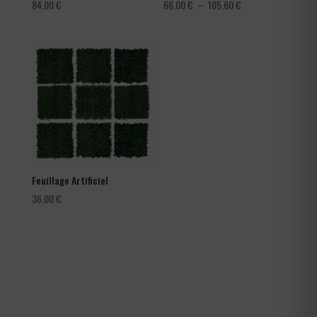
Plage
84,00
€
66,00
€
–
105,60
€
de
prix :
66,00 €
à
105,60 €
Feuillage Artificiel
36,00
€