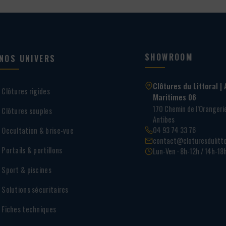
SHOWROOM
NOS UNIVERS
Clôtures du Littoral | 
Clôtures rigides
Maritimes 06
170 Chemin de l’Oranger
Clôtures souples
Antibes
04 93 74 33 76
Occultation & brise-vue
contact@cloturesdulitto
Portails & portillons
Lun-Ven · 8h-12h / 14h-18
Sport & piscines
Solutions sécuritaires
Fiches techniques