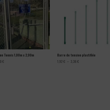
lon Tennis 1,00m x 2,00m
Barre de tension plastifiée
Plage
00
€
1,92
€
–
3,36
€
de
prix :
1,92 €
à
3,36 €