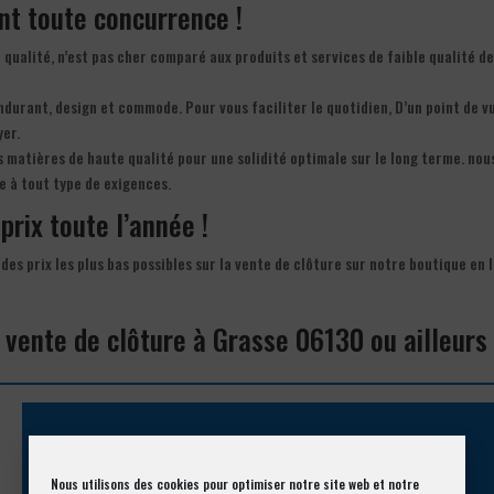
ant toute concurrence !
 qualité, n’est pas cher comparé aux produits et services de faible qualité d
endurant, design et commode. Pour vous faciliter le quotidien, D’un point de v
yer.
s matières de haute qualité pour une solidité optimale sur le long terme. nou
e à tout type de exigences.
prix toute l’année !
des prix les plus bas possibles sur la vente de clôture sur notre boutique en 
 vente de clôture à Grasse 06130 ou ailleurs
Appelez-nous !
Nous utilisons des cookies pour optimiser notre site web et notre