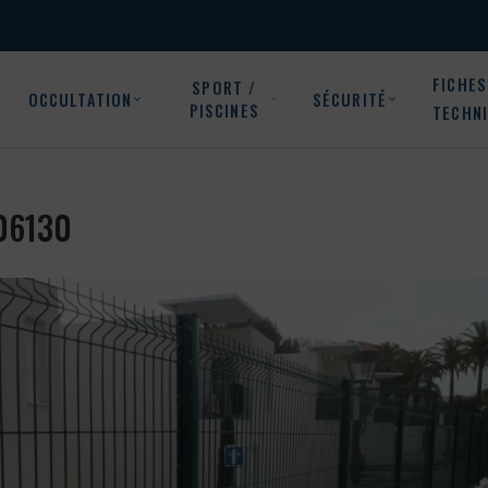
FICHES
SPORT /
OCCULTATION
SÉCURITÉ
PISCINES
TECHN
 06130