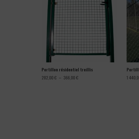
Portillon résidentiel treillis
Portil
Plage
282,00
€
–
366,00
€
1 440,
de
prix :
282,00 €
à
366,00 €