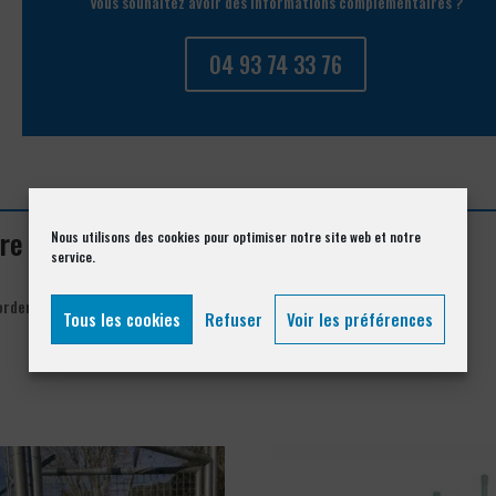
Vous souhaitez avoir des informations complémentaires ?
04 93 74 33 76
ture à Gourdon 06620
Nous utilisons des cookies pour optimiser notre site web et notre
service.
order= »asc » orderby= »rand »]
Tous les cookies
Refuser
Voir les préférences