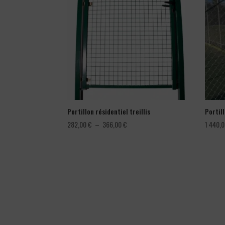
Portillon résidentiel treillis
Portil
Plage
282,00
€
–
366,00
€
1 440,
de
prix :
282,00 €
à
366,00 €