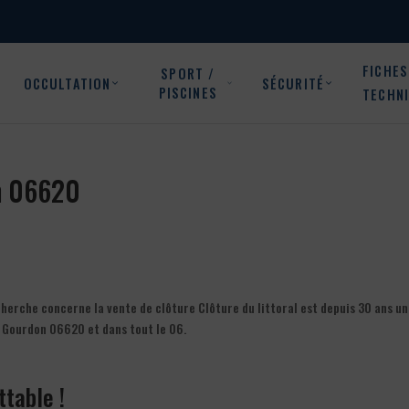
FICHES
SPORT /
OCCULTATION
SÉCURITÉ
PISCINES
TECHN
on 06620
herche concerne la vente de clôture Clôture du littoral est depuis 30 ans un
 Gourdon 06620 et dans tout le 06.
ttable !