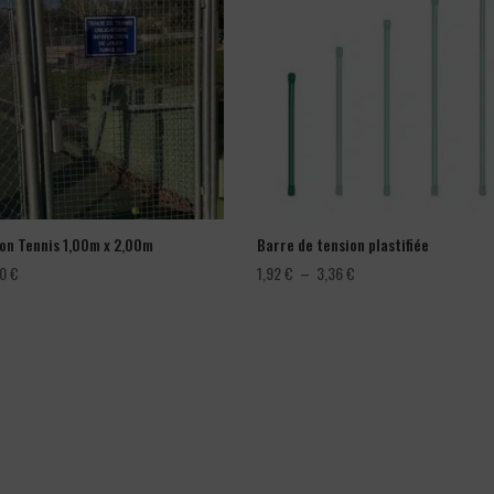
lon Tennis 1,00m x 2,00m
Barre de tension plastifiée
Plage
00
€
1,92
€
–
3,36
€
de
prix :
1,92 €
à
3,36 €