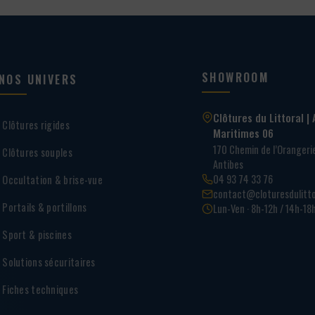
SHOWROOM
NOS UNIVERS
Clôtures du Littoral | 
Clôtures rigides
Maritimes 06
170 Chemin de l’Oranger
Clôtures souples
Antibes
04 93 74 33 76
Occultation & brise-vue
contact@cloturesdulitto
Portails & portillons
Lun-Ven · 8h-12h / 14h-18
Sport & piscines
Solutions sécuritaires
Fiches techniques