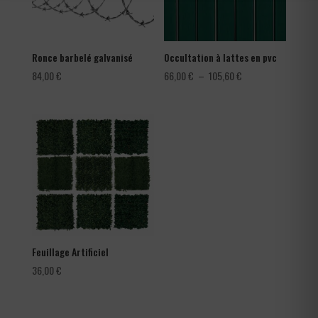
Ronce barbelé galvanisé
Occultation à lattes en pvc
Plage
84,00
€
66,00
€
–
105,60
€
de
prix :
66,00 €
à
105,60 €
Feuillage Artificiel
36,00
€