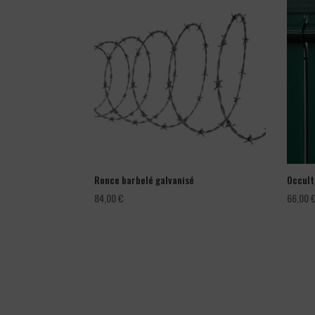
Ronce barbelé galvanisé
Occult
84,00
€
66,00