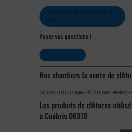
Demander un devis pour Cuébris
06910
Posez vos questions !
Contactez-nous
Nos chantiers la vente de clôt
[su_posts posts_per_page= »4″ post_type= »project » 
Les produits de clôtures utilisé
à Cuébris 06910