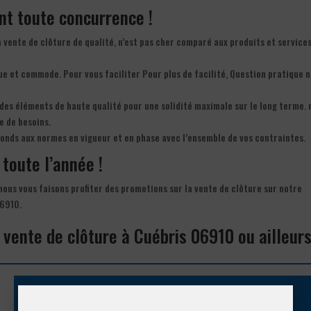
ant toute concurrence !
la vente de clôture de qualité, n’est pas cher comparé aux produits et service
que et commode. Pour vous faciliter Pour plus de facilité, Question pratique 
 des éléments de haute qualité pour une solidité maximale sur le long terme. 
e de besoins.
ponds aux normes en vigueur et en phase avec l’ensemble de vos contraintes.
 toute l’année !
 nous vous faisons profiter des promotions sur la vente de clôture sur notre
06910.
 vente de clôture à Cuébris 06910 ou ailleur