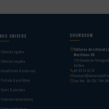
SHOWROOM
NOS UNIVERS
Clôtures du Littoral | 
Clôtures rigides
Maritimes 06
170 Chemin de l’Oranger
Clôtures souples
Antibes
04 93 74 33 76
Occultation & brise-vue
contact@cloturesdulitto
Portails & portillons
Lun-Ven · 8h-12h / 14h-18
Sport & piscines
Solutions sécuritaires
Fiches techniques