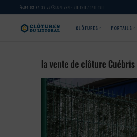
04 93 74 33 76
LUN-VEN · 8H-12H / 14H-18H
CLÔTURES
PORTAILS
la vente de clôture Cuébri