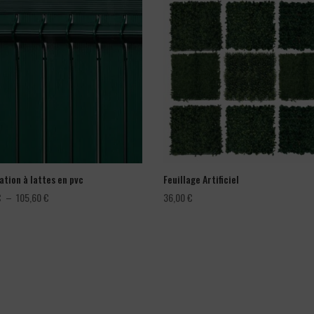
ation à lattes en pvc
Feuillage Artificiel
Plage
€
–
105,60
€
36,00
€
de
prix :
66,00 €
à
105,60 €