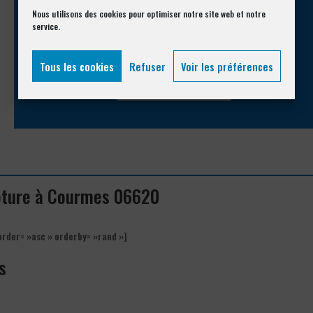
Appelez-nous !
Nous utilisons des cookies pour optimiser notre site web et notre
service.
Vous souhaitez avoir des informations complémentaires ?
Tous les cookies
Refuser
Voir les préférences
04 93 74 33 76
lôture à Courmes 06620
order= »asc » orderby= »rand »]
s