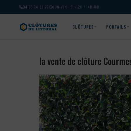
04 93 74 33 76
LUN-VEN · 8H-12H / 14H-18H
CLÔTURES
PORTAILS
la vente de clôture Courm