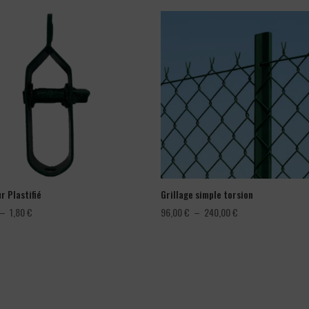
r Plastifié
Grillage simple torsion
Plage
Plage
–
1,80
€
96,00
€
–
240,00
€
de
de
prix :
prix :
1,08 €
96,00 €
à
à
1,80 €
240,00 €