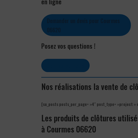
en ligne
Demander un devis pour Courmes
06620
Posez vos questions !
Contactez-nous
Nos réalisations la vente de c
[su_posts posts_per_page= »4″ post_type= »project » 
Les produits de clôtures utilisé
à Courmes 06620