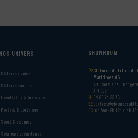
SHOWROOM
NOS UNIVERS
Clôtures du Littoral | 
Clôtures rigides
Maritimes 06
170 Chemin de l’Oranger
Clôtures souples
Antibes
04 93 74 33 76
Occultation & brise-vue
contact@cloturesdulitto
Portails & portillons
Lun-Ven · 8h-12h / 14h-18
Sport & piscines
Solutions sécuritaires