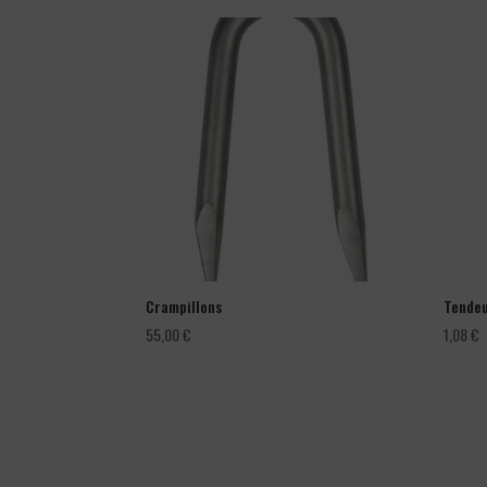
Crampillons
Tendeu
55,00
€
1,08
€