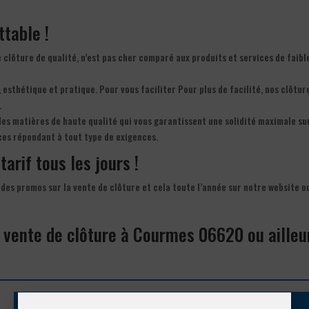
ttable !
 clôture de qualité, n’est pas cher comparé aux produits et services de faibl
, esthétique et pratique. Pour vous faciliter Pour plus de facilité, nos clôtur
.
des matières de haute qualité qui vous garantissent une solidité maximale sur
ces répondant à tout type de exigences.
tarif tous les jours !
 des promos sur la vente de clôture et cela toute l’année sur notre website o
a vente de clôture à Courmes 06620 ou ailleu