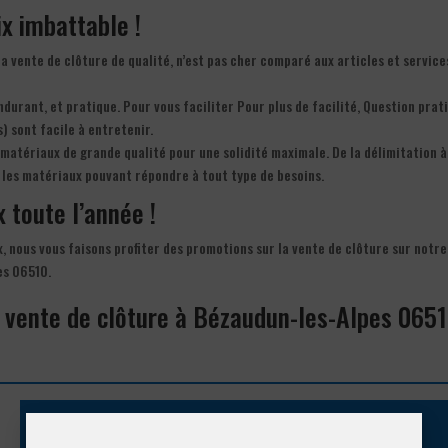
ix imbattable !
a vente de clôture de qualité, n’est pas cher comparé aux articles et service
endurant, et pratique. Pour vous faciliter Pour plus de facilité, Question prat
) sont facile à entretenir.
matériaux de grande qualité pour une solidité maximale. De la délimitation à
 les matériaux pouvant répondre à tout type de besoins.
x toute l’année !
x, nous vous faisons profiter des promotions sur la vente de clôture sur notre
es 06510.
a vente de clôture à Bézaudun-les-Alpes 065