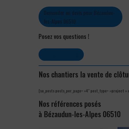
Demander un devis pour Bézaudun-
les-Alpes 06510
Posez vos questions !
Contactez-nous
Nos chantiers la vente de clôt
[su_posts posts_per_page= »4″ post_type= »project » 
Nos références posés
à Bézaudun-les-Alpes 06510