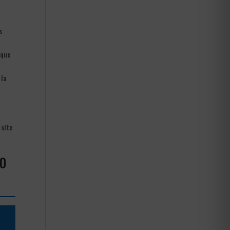
s
ique
 la
 site
10