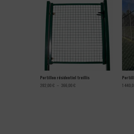
Portillon résidentiel treillis
Portil
Plage
282,00
€
–
366,00
€
1 440,
de
prix :
282,00 €
à
366,00 €