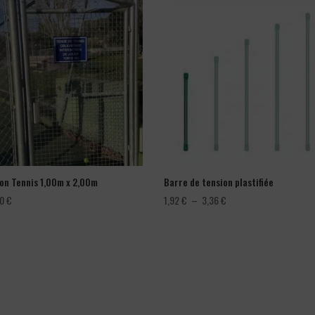
lon Tennis 1,00m x 2,00m
Barre de tension plastifiée
Plage
00
€
1,92
€
–
3,36
€
de
prix :
1,92 €
à
3,36 €