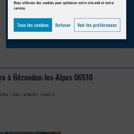
Appelez-nous !
Nous utilisons des cookies pour optimiser notre site web et notre
service.
Vous souhaitez avoir des informations complémentaires ?
Tous les cookies
Refuser
Voir les préférences
04 93 74 33 76
ure à Bézaudun-les-Alpes 06510
order= »asc » orderby= »rand »]