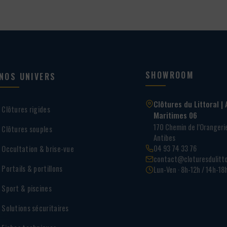
SHOWROOM
NOS UNIVERS
Clôtures du Littoral | 
Clôtures rigides
Maritimes 06
170 Chemin de l’Oranger
Clôtures souples
Antibes
04 93 74 33 76
Occultation & brise-vue
contact@cloturesdulitto
Portails & portillons
Lun-Ven · 8h-12h / 14h-18
Sport & piscines
Solutions sécuritaires