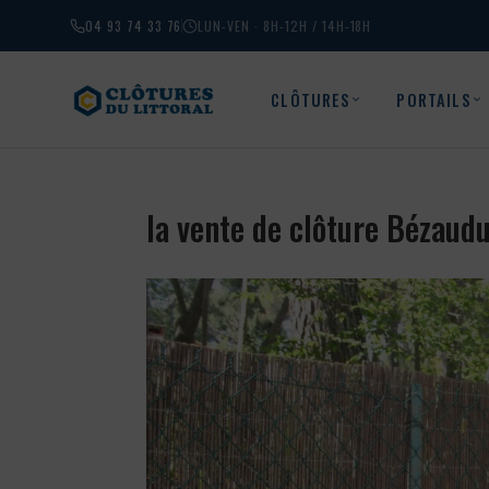
04 93 74 33 76
LUN-VEN · 8H-12H / 14H-18H
CLÔTURES
PORTAILS
la vente de clôture Bézaud