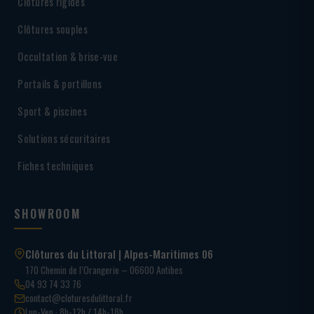
Clôtures rigides
Clôtures souples
Occultation & brise-vue
Portails & portillons
Sport & piscines
Solutions sécuritaires
Fiches techniques
SHOWROOM
Clôtures du Littoral | Alpes-Maritimes 06
170 Chemin de l’Orangerie – 06600 Antibes
04 93 74 33 76
contact@cloturesdulittoral.fr
Lun-Ven · 8h-12h / 14h-18h