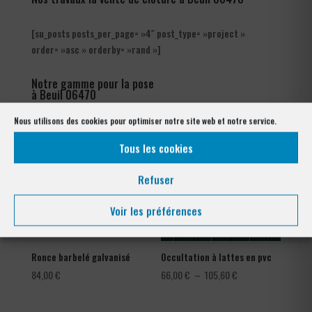
[su_posts posts_per_page= »4″ post_type= »project »
order= »asc » orderby= »rand »]
Notre gamme pour la pose
à Beuil 06470
Nous utilisons des cookies pour optimiser notre site web et notre service.
Tous les cookies
Refuser
Voir les préférences
Ronce barbelé galvanisé
Occultation à lattes en pvc
Plage
84,00
€
66,00
€
–
105,60
€
de
prix :