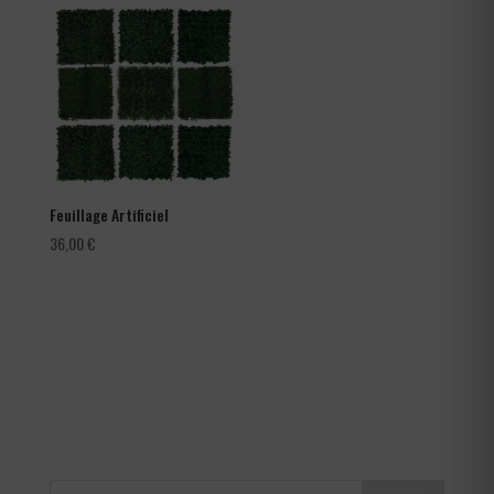
66,00 €
à
105,60 €
Feuillage Artificiel
36,00
€