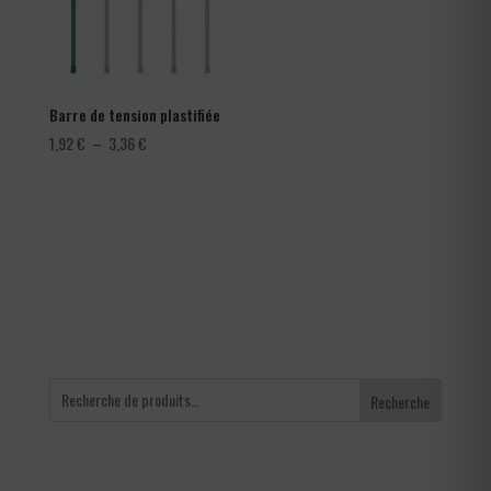
Barre de tension plastifiée
Plage
1,92
€
–
3,36
€
de
prix :
1,92 €
à
3,36 €
Recherche