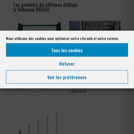
Les produits de clôtures utilisés
à Valbonne 06560
Nous utilisons des cookies pour optimiser notre site web et notre service.
Tous les cookies
Refuser
Voir les préférences
Portillon résidentiel treillis
Portillon Tennis 1,00m x
2,00m
Plage
282,00
€
–
366,00
€
1 440,00
€
de
prix :
282,00 €
à
366,00 €