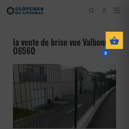
la vente de brise vue Valbonne
06560
0