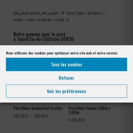
[su_posts posts_per_page= »4″ post_type= »project »
order= »asc » orderby= »rand »]
Notre gamme pour la pose
à Tourette-du-Château 06830
Nous utilisons des cookies pour optimiser notre site web et notre service.
Tous les cookies
Refuser
Voir les préférences
Portillon résidentiel treillis
Portillon Tennis 1,00m x
2,00m
Plage
282,00
€
–
366,00
€
1 440,00
€
de
prix :