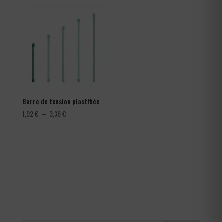
282,00 €
à
366,00 €
Barre de tension plastifiée
Plage
1,92
€
–
3,36
€
de
prix :
1,92 €
à
3,36 €