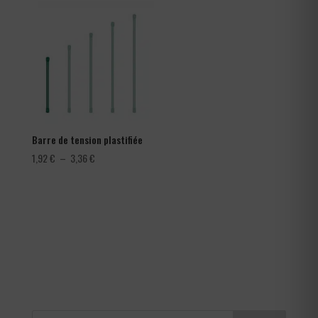
282,00 €
à
366,00 €
Barre de tension plastifiée
Plage
1,92
€
–
3,36
€
de
prix :
1,92 €
à
3,36 €