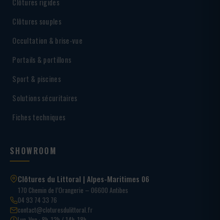
Clôtures rigides
Clôtures souples
Occultation & brise-vue
Portails & portillons
Sport & piscines
Solutions sécuritaires
Fiches techniques
SHOWROOM
Clôtures du Littoral | Alpes-Maritimes 06
170 Chemin de l’Orangerie – 06600 Antibes
04 93 74 33 76
contact@cloturesdulittoral.fr
Lun-Ven · 8h-12h / 14h-18h