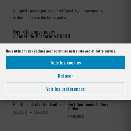
[su_posts posts_per_page= »4″ post_type= »project »
order= »asc » orderby= »rand »]
Nos références posés
à Touët-de-l’Escarène 06440
Nous utilisons des cookies pour optimiser notre site web et notre service.
Tous les cookies
Refuser
Voir les préférences
Portillon résidentiel treillis
Portillon Tennis 1,00m x
2,00m
Plage
282,00
€
–
366,00
€
1 440,00
€
de
prix :