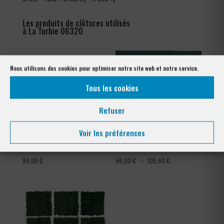
Les produits de clôtures utilisés
à La Turbie 06320
Nous utilisons des cookies pour optimiser notre site web et notre service.
Tous les cookies
Refuser
Voir les préférences
Ronce barbelé galvanisé
Occultation à lattes en pvc
Plage
84,00
€
66,00
€
–
105,60
€
de
prix :
66,00 €
à
105,60 €