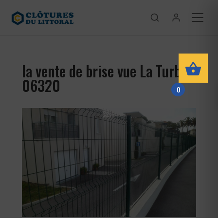
la vente de brise vue La Turbie
06320
0