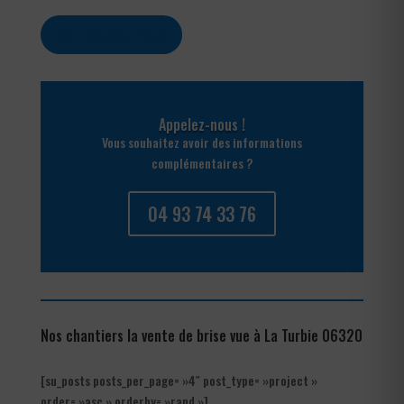
Contactez-nous
Appelez-nous !
Vous souhaitez avoir des informations
complémentaires ?
04 93 74 33 76
Nos chantiers la vente de brise vue à La Turbie 06320
[su_posts posts_per_page= »4″ post_type= »project »
order= »asc » orderby= »rand »]