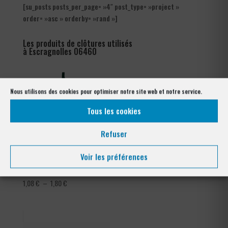
[su_posts posts_per_page= »4″ post_type= »project »
order= »asc » orderby= »rand »]
Les produits de clôtures utilisés
à Escragnolles 06460
Nous utilisons des cookies pour optimiser notre site web et notre service.
Tous les cookies
Refuser
Voir les préférences
Tendeur Plastifié
Grillage Bordure Parisienne
Plage
1,08
€
–
1,80
€
de
prix :
1,08 €