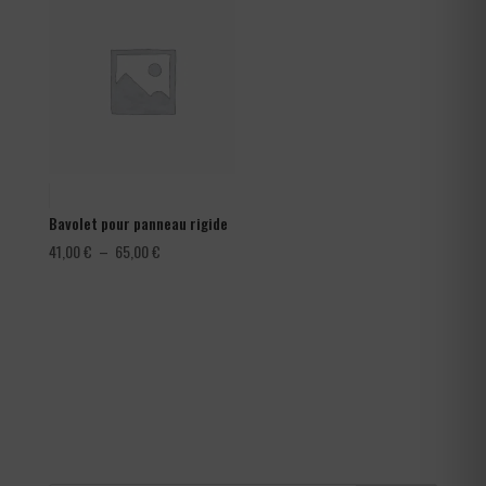
à
1,80 €
Bavolet pour panneau rigide
Plage
41,00
€
–
65,00
€
de
prix :
41,00 €
à
65,00 €