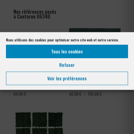
Nos références posés
à Cantaron 06340
Nous utilisons des cookies pour optimiser notre site web et notre service.
Tous les cookies
Refuser
Voir les préférences
Ronce barbelé galvanisé
Occultation à lattes en pvc
Plage
84,00
€
66,00
€
–
105,60
€
de
prix :
66,00 €
à
105,60 €