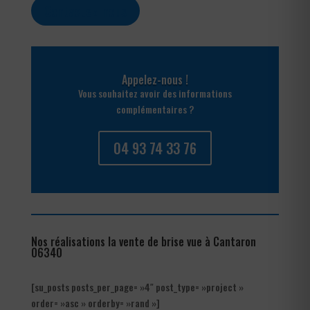
Contactez-nous
Appelez-nous !
Vous souhaitez avoir des informations
complémentaires ?
04 93 74 33 76
Nos réalisations la vente de brise vue à Cantaron
06340
[su_posts posts_per_page= »4″ post_type= »project »
order= »asc » orderby= »rand »]