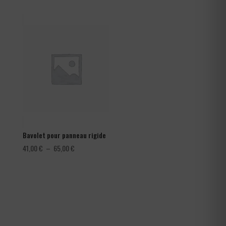
prix :
1,08 €
à
1,80 €
Bavolet pour panneau rigide
Plage
41,00
€
–
65,00
€
de
prix :
41,00 €
à
65,00 €