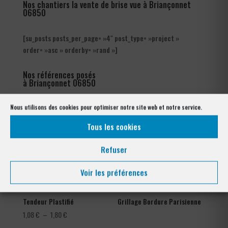
Nos chantiers la vente de brise vue à Briançonnet
06850
[su_posts posts_per_page= »4″ post_type= »project »
order= »asc » orderby= »rand »]
Nos références posés
à Briançonnet 06850
Nous utilisons des cookies pour optimiser notre site web et notre service.
Tous les cookies
Refuser
Voir les préférences
Tendeur Plastifié
Grillage Bordure Parisienne
Plage
1,08
€
–
1,80
€
de