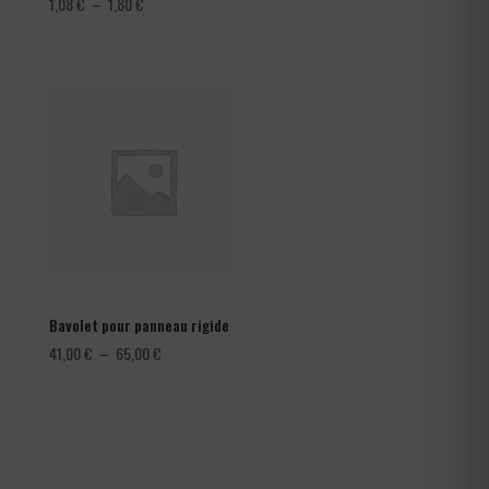
Plage
1,08
€
–
1,80
€
de
prix :
1,08 €
à
1,80 €
Bavolet pour panneau rigide
Plage
41,00
€
–
65,00
€
de
prix :
41,00 €
à
65,00 €