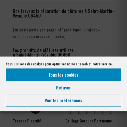
Nos travaux la réparation de clôtures à Saint-Martin-
Vésubie 06450
[su_posts posts_per_page= »4″ post_type= »project »
order= »asc » orderby= »rand »]
Les produits de clôtures utilisés
à Saint-Martin-Vésubie 06450
Nous utilisons des cookies pour optimiser notre site web et notre service.
Tous les cookies
Refuser
Voir les préférences
Tendeur Plastifié
Grillage Bordure Parisienne