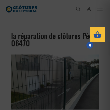
la réparation de clôtures Péone
06470
0