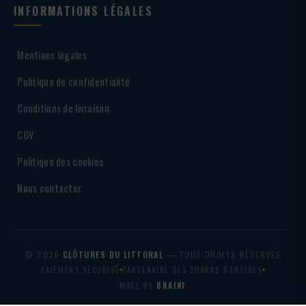
INFORMATIONS LÉGALES
Mentions légales
Politique de confidentialité
Conditions de livraison
CGV
Politique des cookies
Nous contacter
© 2026
CLÔTURES DU LITTORAL
— TOUS DROITS RÉSERVÉS
PAIEMENT SÉCURISÉ
PARTENAIRE DES SHARKS D'ANTIBES
MADE BY
BRAINF