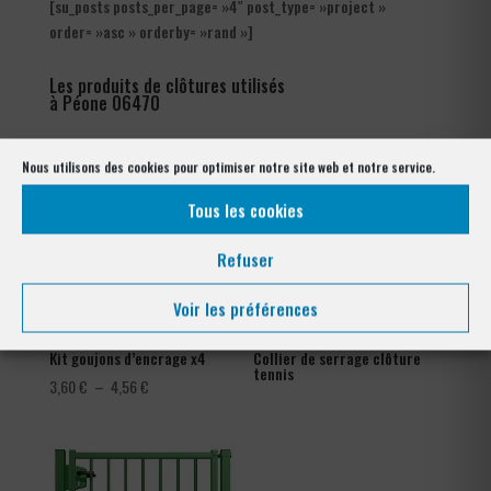
[su_posts posts_per_page= »4″ post_type= »project »
order= »asc » orderby= »rand »]
Les produits de clôtures utilisés
à Péone 06470
Nous utilisons des cookies pour optimiser notre site web et notre service.
Tous les cookies
Refuser
Voir les préférences
Kit goujons d’encrage x4
Collier de serrage clôture
tennis
Plage
3,60
€
–
4,56
€
de
prix :
3,60 €
à