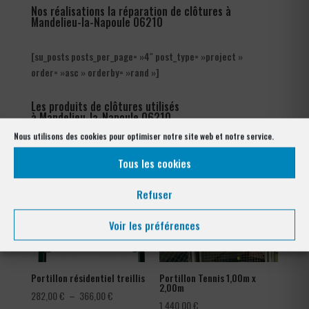
Nos réalisations la réparation de clôtures à
Mandelieu-la-Napoule 06210
[su_posts posts_per_page= »4″ post_type= »project »
order= »asc » orderby= »rand »]
Les produits de clôtures utilisés
à Mandelieu-la-Napoule 06210
Nous utilisons des cookies pour optimiser notre site web et notre service.
Tous les cookies
Refuser
Voir les préférences
Portillon résidentiel treillis
Portillon Tennis 1,00m x
2,00m
Plage
282,00
€
–
366,00
€
1 440,00
€