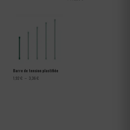
de
prix :
282,00 €
à
366,00 €
Barre de tension plastifiée
Plage
1,92
€
–
3,36
€
de
prix :
1,92 €
à
3,36 €