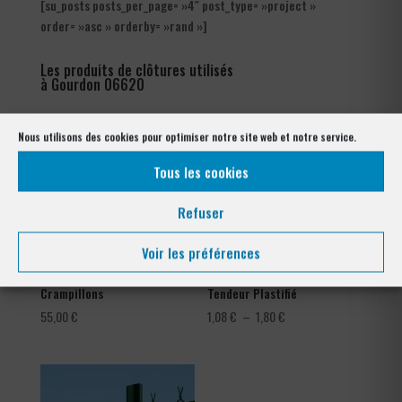
[su_posts posts_per_page= »4″ post_type= »project »
order= »asc » orderby= »rand »]
Les produits de clôtures utilisés
à Gourdon 06620
Nous utilisons des cookies pour optimiser notre site web et notre service.
Tous les cookies
Refuser
Voir les préférences
Crampillons
Tendeur Plastifié
Plage
55,00
€
1,08
€
–
1,80
€
de
prix :
1,08 €
à