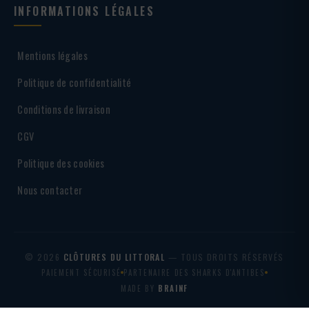
INFORMATIONS LÉGALES
Mentions légales
Politique de confidentialité
Conditions de livraison
CGV
Politique des cookies
Nous contacter
© 2026
CLÔTURES DU LITTORAL
— TOUS DROITS RÉSERVÉS
PAIEMENT SÉCURISÉ
PARTENAIRE DES SHARKS D'ANTIBES
MADE BY
BRAINF