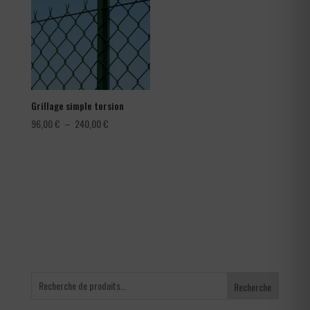
1,80 €
Grillage simple torsion
Plage
96,00
€
–
240,00
€
de
prix :
96,00 €
à
240,00 €
Recherche