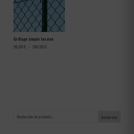
Grillage simple torsion
Plage
96,00
€
–
240,00
€
de
prix :
96,00 €
à
240,00 €
Recherche