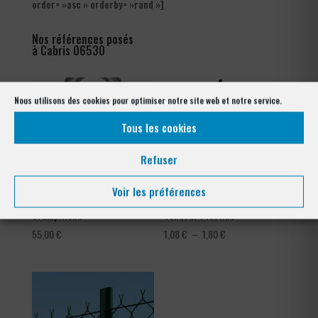
order= »asc » orderby= »rand »]
Nos références posés
à Cabris 06530
Nous utilisons des cookies pour optimiser notre site web et notre service.
Tous les cookies
Refuser
Voir les préférences
Crampillons
Tendeur Plastifié
Plage
55,00
€
1,08
€
–
1,80
€
de
prix :
1,08 €
à
1,80 €