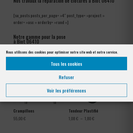
Nos travaux la réparation de clôtures à Biot 06410
[su_posts posts_per_page= »4″ post_type= »project »
order= »asc » orderby= »rand »]
Notre gamme pour la pose
à Biot 06410
Nous utilisons des cookies pour optimiser notre site web et notre service.
Tous les cookies
Refuser
Voir les préférences
Crampillons
Tendeur Plastifié
Plage
55,00
€
1,08
€
–
1,80
€
de
prix :