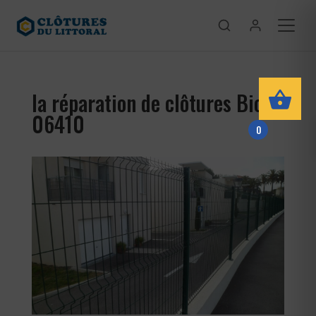
la réparation de clôtures Biot
06410
0