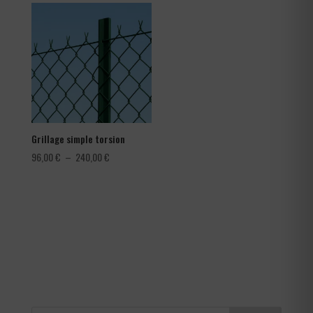
1,08 €
à
1,80 €
Grillage simple torsion
Plage
96,00
€
–
240,00
€
de
prix :
96,00 €
à
240,00 €