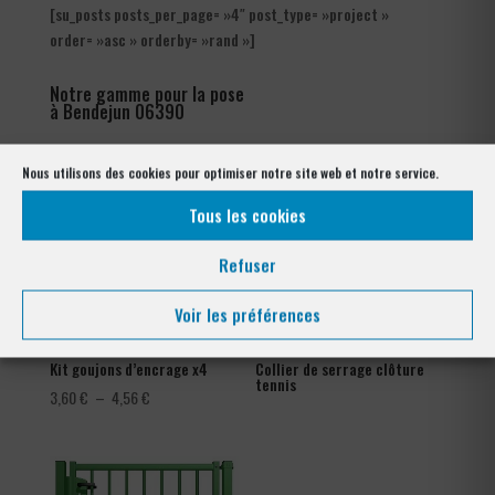
[su_posts posts_per_page= »4″ post_type= »project »
order= »asc » orderby= »rand »]
Notre gamme pour la pose
à Bendejun 06390
Nous utilisons des cookies pour optimiser notre site web et notre service.
Tous les cookies
Refuser
Voir les préférences
Kit goujons d’encrage x4
Collier de serrage clôture
tennis
Plage
3,60
€
–
4,56
€
de
prix :
3,60 €