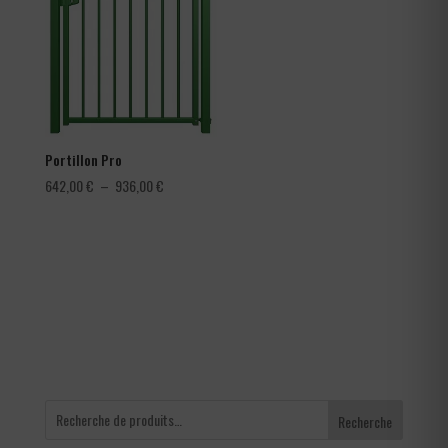
à
4,56 €
Portillon Pro
Plage
642,00
€
–
936,00
€
de
prix :
642,00 €
à
936,00 €
Recherche