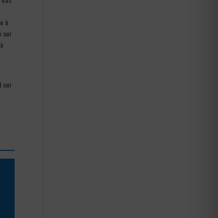
le à
e sur
 à
l sur