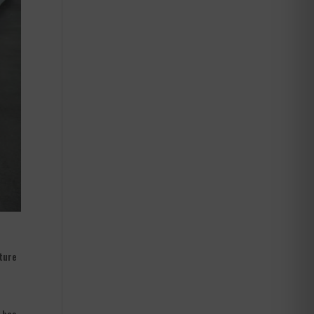
ôture
s bas