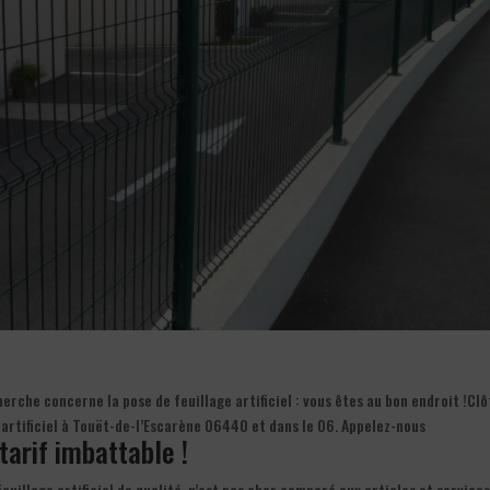
rche concerne la pose de feuillage artificiel : vous êtes au bon endroit !Cl
ge artificiel à Touët-de-l’Escarène 06440 et dans le 06. Appelez-nous
 tarif imbattable !
 feuillage artificiel de qualité, n’est pas cher comparé aux articles et service