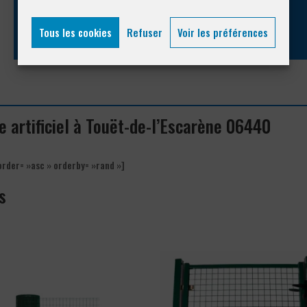
04 93 74 33 76
Tous les cookies
Refuser
Voir les préférences
e artificiel à Touët-de-l’Escarène 06440
order= »asc » orderby= »rand »]
s