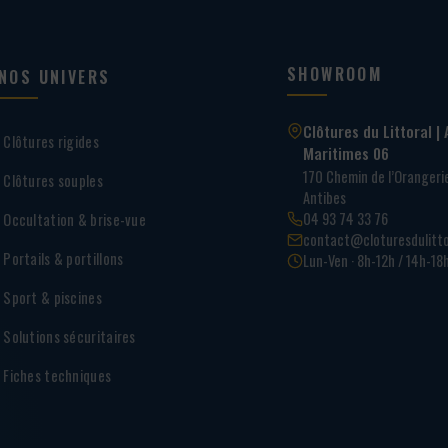
SHOWROOM
NOS UNIVERS
Clôtures du Littoral | 
Clôtures rigides
Maritimes 06
170 Chemin de l’Oranger
Clôtures souples
Antibes
04 93 74 33 76
Occultation & brise-vue
contact@cloturesdulitto
Portails & portillons
Lun-Ven · 8h-12h / 14h-18
Sport & piscines
Solutions sécuritaires
Fiches techniques