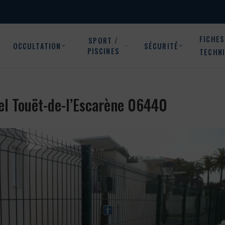
FICHES
SPORT /
OCCULTATION
SÉCURITÉ
PISCINES
TECHN
ciel Touët-de-l’Escarène 06440