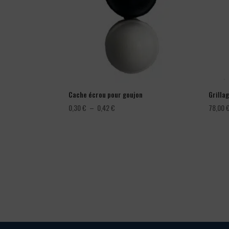
Cache écrou pour goujon
Grillag
Plage
0,30
€
–
0,42
€
78,00
de
prix :
0,30 €
à
0,42 €