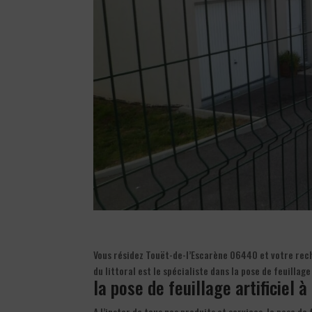
Vous résidez Touët-de-l’Escarène 06440 et votre reche
du littoral est le spécialiste dans la pose de feuilla
la pose de feuillage artificiel à
A l’instar de tous nos produits et services, la pose de