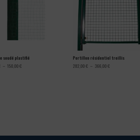
e soudé plastifié
Portillon résidentiel treillis
Plage
Plage
€
–
150,00
€
282,00
€
–
366,00
€
de
de
prix :
prix :
78,00 €
282,00 €
à
à
150,00 €
366,00 €