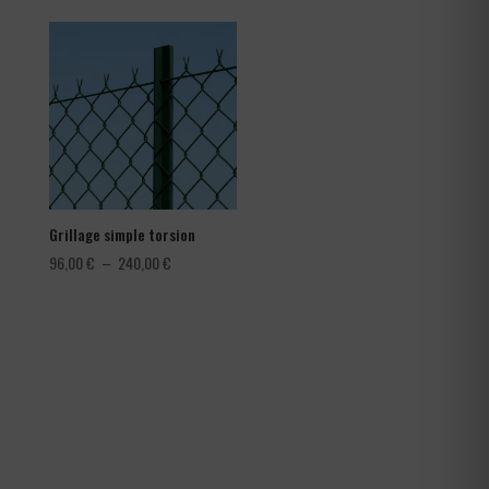
prix :
1,08 €
à
1,80 €
Grillage simple torsion
Plage
96,00
€
–
240,00
€
de
prix :
96,00 €
à
240,00 €