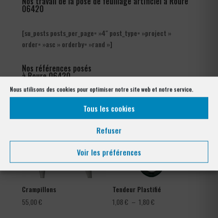
Nos travail de la pose de feuillage artificiel à Roure
06420
[su_posts posts_per_page= »4″ post_type= »project »
order= »asc » orderby= »rand »]
Nos références posés
à Roure 06420
Nous utilisons des cookies pour optimiser notre site web et notre service.
Tous les cookies
Refuser
Voir les préférences
Crampillons
Tendeur Plastifié
Plage
55,00
€
1,08
€
–
1,80
€
de