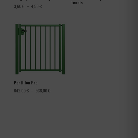
tennis
Plage
3,60
€
–
4,56
€
de
prix :
3,60 €
à
4,56 €
Portillon Pro
Plage
642,00
€
–
936,00
€
de
prix :
642,00 €
à
936,00 €