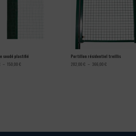
e soudé plastifié
Portillon résidentiel treillis
Plage
Plage
€
–
150,00
€
282,00
€
–
366,00
€
de
de
prix :
prix :
78,00 €
282,00 €
à
à
150,00 €
366,00 €