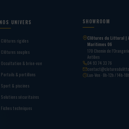
SHOWROOM
NOS UNIVERS
Clôtures du Littoral | 
Clôtures rigides
Maritimes 06
170 Chemin de l’Oranger
Clôtures souples
Antibes
04 93 74 33 76
Occultation & brise-vue
contact@cloturesdulitto
Portails & portillons
Lun-Ven · 8h-12h / 14h-18
Sport & piscines
Solutions sécuritaires
Fiches techniques