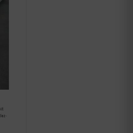
oit
lez-