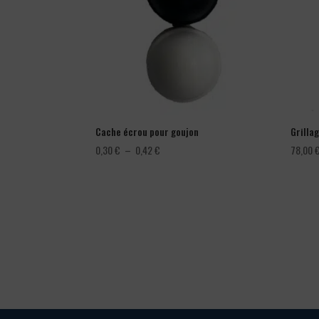
Cache écrou pour goujon
Grillag
Plage
0,30
€
–
0,42
€
78,00
de
prix :
0,30 €
à
0,42 €