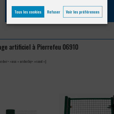
04 93 74 33 76
Tous les cookies
Refuser
Voir les préférences
age artificiel à Pierrefeu 06910
order= »asc » orderby= »rand »]