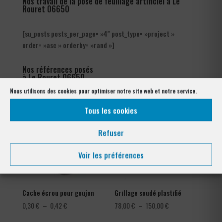
Nos travail de la pose de feuillage artificiel à Le
Rouret 06650
[su_posts posts_per_page= »4″ post_type= »project »
order= »asc » orderby= »rand »]
Nos références posés
à Le Rouret 06650
Nous utilisons des cookies pour optimiser notre site web et notre service.
Tous les cookies
Refuser
Voir les préférences
Cache écrou pour goujon
Grillage soudé plastifié
Plage
Plage
0,30
€
–
0,42
€
78,00
€
–
150,00
€
de
de