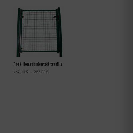
prix :
prix :
0,30 €
78,00 €
à
à
0,42 €
150,00 €
Portillon résidentiel treillis
Plage
282,00
€
–
366,00
€
de
prix :
282,00 €
à
366,00 €