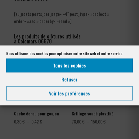
[su_posts posts_per_page= »4″ post_type= »project »
order= »asc » orderby= »rand »]
Les produits de clôtures utilisés
à Colomars 06670
Nous utilisons des cookies pour optimiser notre site web et notre service.
Tous les cookies
Refuser
Voir les préférences
Cache écrou pour goujon
Grillage soudé plastifié
Plage
Plage
0,30
€
–
0,42
€
78,00
€
–
150,00
€
de
de
prix :
prix :