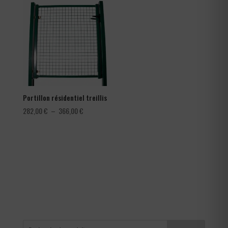
0,30 €
78,00 €
à
à
0,42 €
150,00 €
Portillon résidentiel treillis
Plage
282,00
€
–
366,00
€
de
prix :
282,00 €
à
366,00 €