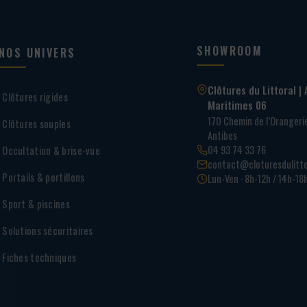
SHOWROOM
NOS UNIVERS
Clôtures du Littoral | 
Clôtures rigides
Maritimes 06
170 Chemin de l’Oranger
Clôtures souples
Antibes
04 93 74 33 76
Occultation & brise-vue
contact@cloturesdulitto
Portails & portillons
Lun-Ven · 8h-12h / 14h-18
Sport & piscines
Solutions sécuritaires
Fiches techniques