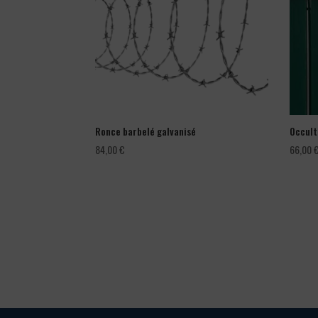
Ronce barbelé galvanisé
Occult
84,00
€
66,00