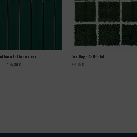
ation à lattes en pvc
Feuillage Artificiel
Plage
€
–
105,60
€
36,00
€
de
prix :
66,00 €
à
105,60 €