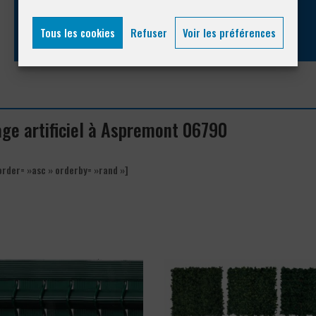
04 93 74 33 76
Tous les cookies
Refuser
Voir les préférences
age artificiel à Aspremont 06790
order= »asc » orderby= »rand »]