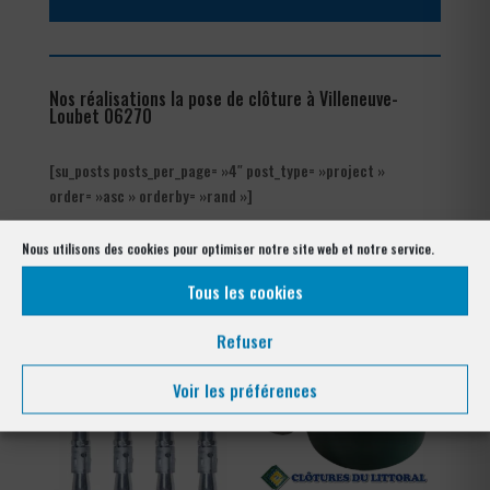
Nos réalisations la pose de clôture à Villeneuve-
Loubet 06270
[su_posts posts_per_page= »4″ post_type= »project »
order= »asc » orderby= »rand »]
Les produits de clôtures utilisés
Nous utilisons des cookies pour optimiser notre site web et notre service.
à Villeneuve-Loubet 06270
Tous les cookies
Refuser
Voir les préférences