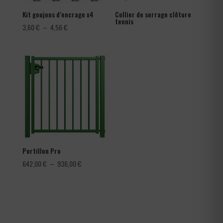
Kit goujons d’encrage x4
Collier de serrage clôture
tennis
Plage
3,60
€
–
4,56
€
de
prix :
3,60 €
à
4,56 €
Portillon Pro
Plage
642,00
€
–
936,00
€
de
prix :
642,00 €
à
936,00 €