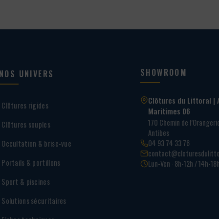
SHOWROOM
NOS UNIVERS
Clôtures du Littoral | 
Clôtures rigides
Maritimes 06
170 Chemin de l’Oranger
Clôtures souples
Antibes
04 93 74 33 76
Occultation & brise-vue
contact@cloturesdulitto
Portails & portillons
Lun-Ven · 8h-12h / 14h-18
Sport & piscines
Solutions sécuritaires