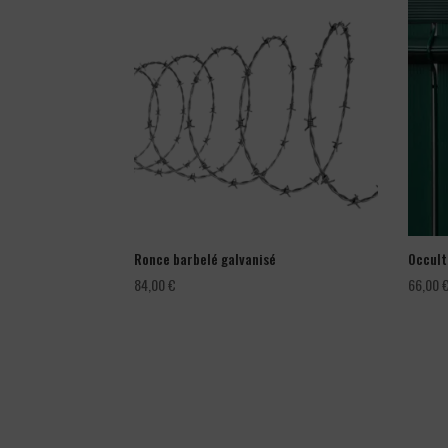
Ronce barbelé galvanisé
Occult
84,00
€
66,00