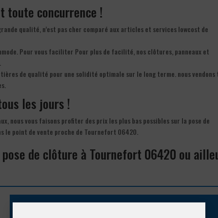
nt toute concurrence !
grande qualité, n’est pas cher comparé aux articles et services lowcost de
mmode. Pour vous faciliter Pour plus de facilité, nos clôtures, panneaux et
.
ières de qualité pour une solidité optimale sur le long terme. nous vendons 
es.
tous les jours !
ux, nous vous faisons profiter des prix les plus bas possibles sur la pose de
ans le point de vente proche de Tournefort 06420.
 pose de clôture à Tournefort 06420 ou aille