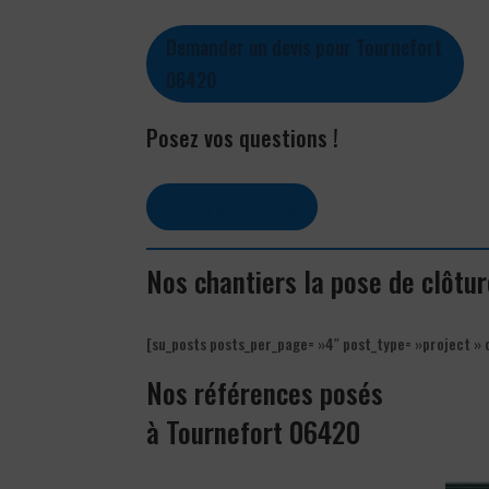
Demander un devis pour Tournefort
06420
Posez vos questions !
Contactez-nous
Nos chantiers la pose de clôtu
[su_posts posts_per_page= »4″ post_type= »project » 
Nos références posés
à Tournefort 06420