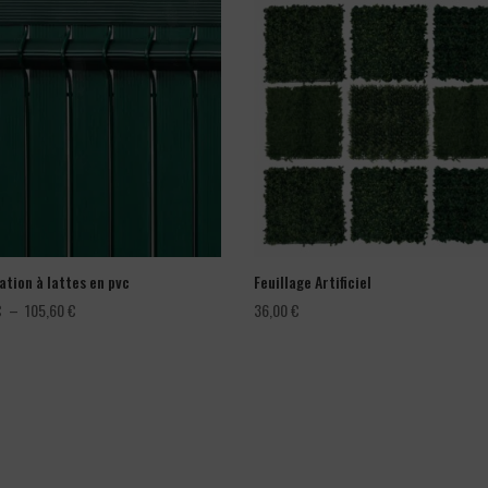
ation à lattes en pvc
Feuillage Artificiel
Plage
€
–
105,60
€
36,00
€
de
prix :
66,00 €
à
105,60 €