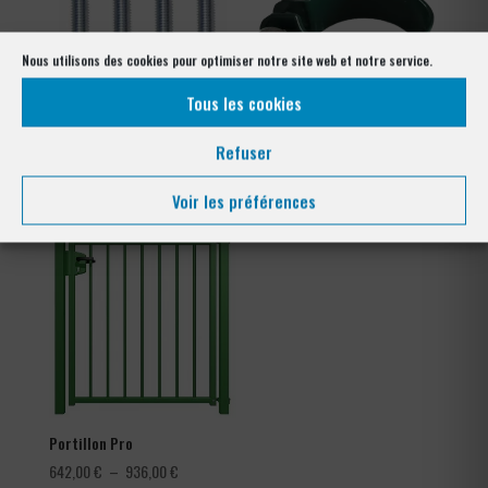
Nous utilisons des cookies pour optimiser notre site web et notre service.
Tous les cookies
Kit goujons d’encrage x4
Collier de serrage clôture
Refuser
tennis
Plage
3,60
€
–
4,56
€
de
Voir les préférences
prix :
3,60 €
à
4,56 €
Portillon Pro
Plage
642,00
€
–
936,00
€