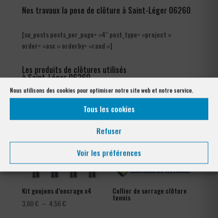
Nos travaux la pose de clôture à Saint-Léger 06260
[su_posts posts_per_page= »4″ post_type= »project »
order= »asc » orderby= »rand »]
Les produits de clôtures utilisés
à Saint-Léger 06260
Nous utilisons des cookies pour optimiser notre site web et notre service.
Tous les cookies
Refuser
Voir les préférences
Kit goujons d’encrage x4
Collier de serrage clôture
tennis
Plage
3,60
€
–
4,56
€
de