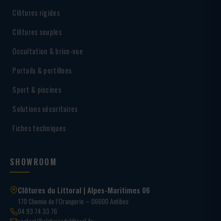
Clôtures rigides
Clôtures souples
Occultation & brise-vue
Portails & portillons
Sport & piscines
Solutions sécuritaires
Fiches techniques
SHOWROOM
Clôtures du Littoral | Alpes-Maritimes 06
170 Chemin de l’Orangerie – 06600 Antibes
04 93 74 33 76
contact@cloturesdulittoral.fr