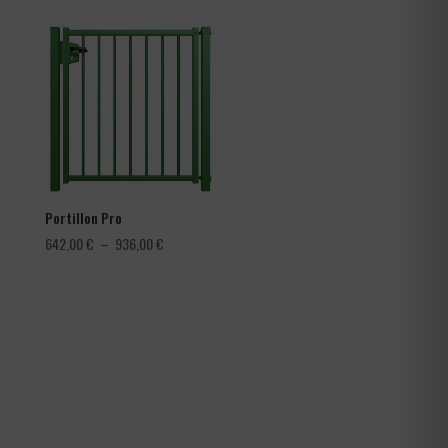
prix :
3,60 €
à
4,56 €
Portillon Pro
Plage
642,00
€
–
936,00
€
de
prix :
642,00 €
à
936,00 €