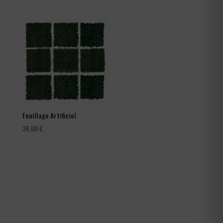
de
prix :
66,00 €
à
105,60 €
Feuillage Artificiel
36,00
€