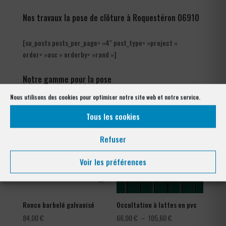
Nos travaux la pose de clôture à Roquestéron 06910
[su_posts posts_per_page= »4″ post_type= »project »
order= »asc » orderby= »rand »]
Notre gamme pour la pose
à Roquestéron 06910
Nous utilisons des cookies pour optimiser notre site web et notre service.
Tous les cookies
Refuser
Voir les préférences
Ronce barbelé galvanisé
Occultation à lattes en pvc
Plage
84,00
€
66,00
€
–
105,60
€