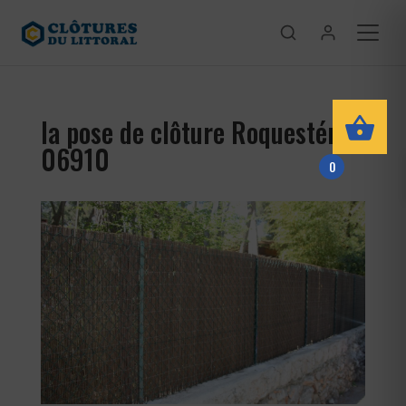
la pose de clôture Roquestéron
06910
0