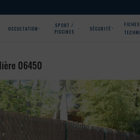
FICHES
SPORT /
OCCULTATION
SÉCURITÉ
PISCINES
TECHN
llière 06450