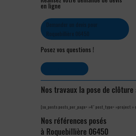
en ligne
Demander un devis pour
Roquebillière 06450
Posez vos questions !
Contactez-nous
Nos travaux la pose de clôture
[su_posts posts_per_page= »4″ post_type= »project » 
Nos références posés
à Roquebillière 06450