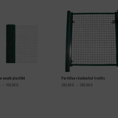
e soudé plastifié
Portillon résidentiel treillis
Plage
Plage
€
–
150,00
€
282,00
€
–
366,00
€
de
de
prix :
prix :
78,00 €
282,00 €
à
à
150,00 €
366,00 €