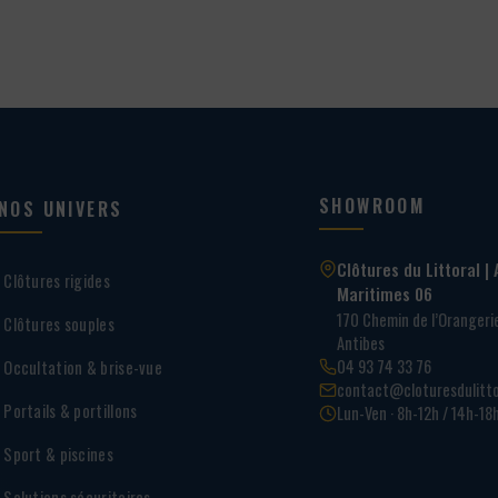
SHOWROOM
NOS UNIVERS
Clôtures du Littoral | 
Clôtures rigides
Maritimes 06
170 Chemin de l’Oranger
Clôtures souples
Antibes
04 93 74 33 76
Occultation & brise-vue
contact@cloturesdulitto
Portails & portillons
Lun-Ven · 8h-12h / 14h-18
Sport & piscines
Solutions sécuritaires