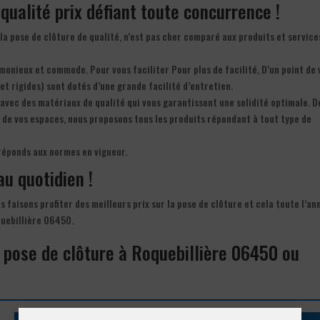
 qualité prix défiant toute concurrence !
la pose de clôture de qualité, n’est pas cher comparé aux produits et service
rmonieux et commode. Pour vous faciliter Pour plus de facilité, D’un point de 
et rigides) sont dotés d’une grande facilité d’entretien.
avec des matériaux de qualité qui vous garantissent une solidité optimale. D
r de vos espaces, nous proposons tous les produits répondant à tout type de
réponds aux normes en vigueur.
au quotidien !
s faisons profiter des meilleurs prix sur la pose de clôture et cela toute l’an
quebillière 06450.
a pose de clôture à Roquebillière 06450 ou