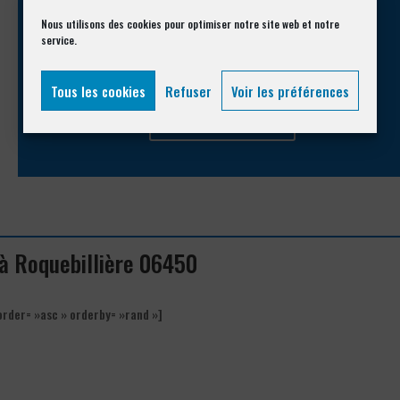
Nous utilisons des cookies pour optimiser notre site web et notre
Appelez-nous !
service.
Vous souhaitez avoir des informations complémentaires ?
Tous les cookies
Refuser
Voir les préférences
04 93 74 33 76
 à Roquebillière 06450
order= »asc » orderby= »rand »]