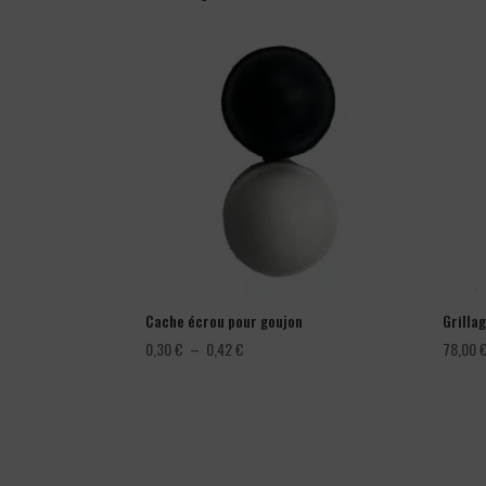
Cache écrou pour goujon
Grillag
Plage
0,30
€
–
0,42
€
78,00
de
prix :
0,30 €
à
0,42 €