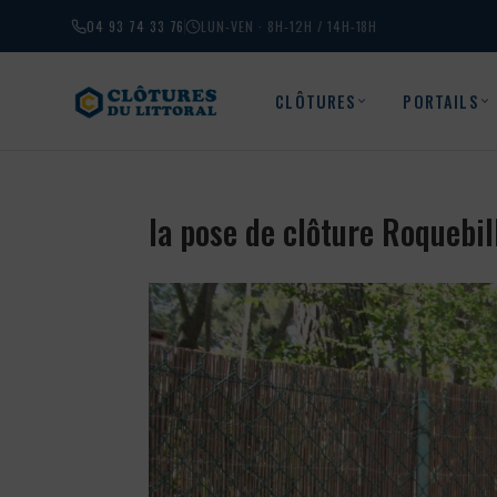
04 93 74 33 76
LUN-VEN · 8H-12H / 14H-18H
CLÔTURES
PORTAILS
la pose de clôture Roquebi