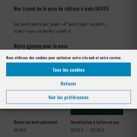
Nos travail de la pose de clôture à Isola 06420
[su_posts posts_per_page= »4″ post_type= »project »
order= »asc » orderby= »rand »]
Notre gamme pour la pose
à Isola 06420
Nous utilisons des cookies pour optimiser notre site web et notre service.
Tous les cookies
Refuser
Voir les préférences
Ronce barbelé galvanisé
Occultation à lattes en pvc
Plage
84,00
€
66,00
€
–
105,60
€
de