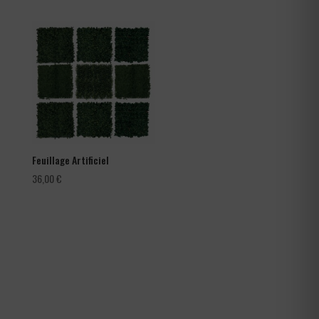
prix :
66,00 €
à
105,60 €
Feuillage Artificiel
36,00
€