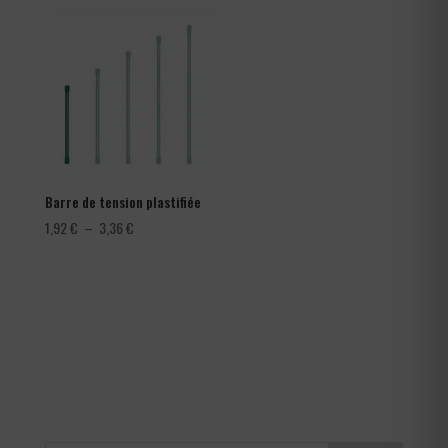
282,00 €
à
366,00 €
Barre de tension plastifiée
Plage
1,92
€
–
3,36
€
de
prix :
1,92 €
à
3,36 €