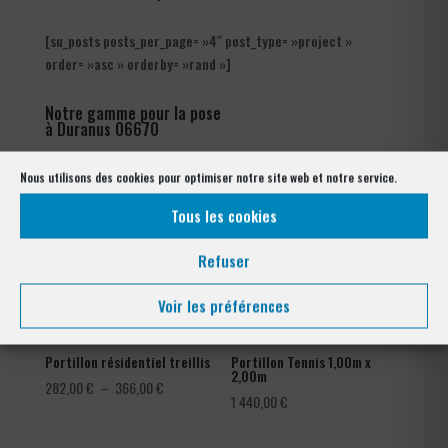
[su_posts posts_per_page= »4″ post_type= »project »
order= »asc » orderby= »rand »]
Notre gamme pour la pose
à Duranus 06670
Nous utilisons des cookies pour optimiser notre site web et notre service.
Tous les cookies
Refuser
Voir les préférences
Portillon résidentiel treillis
Portillon Tennis 1,00m x
2,00m
Plage
282,00
€
–
366,00
€
1 440,00
€
de
prix :