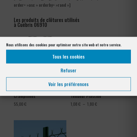
order= »asc » orderby= »rand »]
Les produits de clôtures utilisés
à Cuébris 06910
Nous utilisons des cookies pour optimiser notre site web et notre service.
Tous les cookies
Refuser
Voir les préférences
Crampillons
Tendeur Plastifié
Plage
55,00
€
1,08
€
–
1,80
€
de
prix :
1,08 €
à