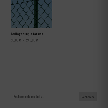
1,80 €
Grillage simple torsion
Plage
96,00
€
–
240,00
€
de
prix :
96,00 €
à
240,00 €
Recherche