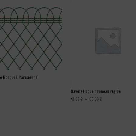
ge Bordure Parisienne
Bavolet pour panneau rigide
Plage
41,00
€
–
65,00
€
de
prix :
41,00 €
à
65,00 €