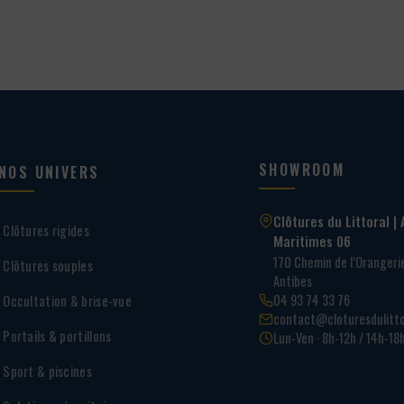
SHOWROOM
NOS UNIVERS
Clôtures du Littoral | 
Clôtures rigides
Maritimes 06
170 Chemin de l’Oranger
Clôtures souples
Antibes
04 93 74 33 76
Occultation & brise-vue
contact@cloturesdulitto
Portails & portillons
Lun-Ven · 8h-12h / 14h-18
Sport & piscines