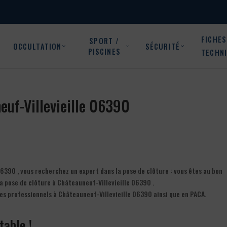
FICHES
SPORT /
OCCULTATION
SÉCURITÉ
PISCINES
TECHN
neuf-Villevieille 06390
06390 , vous recherchez un expert dans la pose de clôture : vous êtes au bon
a pose de clôture à Châteauneuf-Villevieille 06390 .
les professionnels à Châteauneuf-Villevieille 06390 ainsi que en PACA.
table !