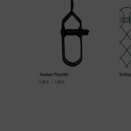
Tendeur Plastifié
Grilla
Plage
1,08
€
–
1,80
€
de
prix :
1,08 €
à
1,80 €