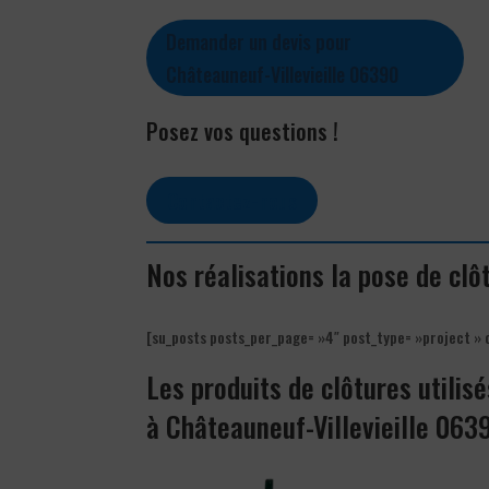
Demander un devis pour
Châteauneuf-Villevieille 06390
Posez vos questions !
Contactez-nous
Nos réalisations la pose de clô
[su_posts posts_per_page= »4″ post_type= »project » 
Les produits de clôtures utilisé
à Châteauneuf-Villevieille 063