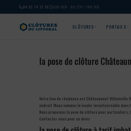
04 93 74 33 76
LUN-VEN · 8H-12H / 14H-18H
CLÔTURES
PORTAILS
la pose de clôture Château
Votre lieu de résidence est Châteauneuf-Villevieille 
endroit !Nous sommes le leader incontournable dans l
Nous proposons la pose de clôture pour particuliers, 
Contactez-nous pour un devis
la pose de clôture à tarif imbat