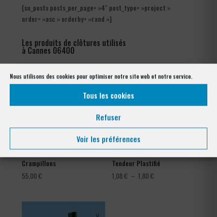
[su_posts posts_per_page= »4″ post_type= »project »
order= »asc » orderby= »rand »]
Les produits de clôtures utilisés
à Cannes 06400
Nous utilisons des cookies pour optimiser notre site web et notre service.
Tous les cookies
Refuser
Voir les préférences
Crampillons
Tendeur Plastifié
Plage
55,00
€
1,08
€
–
1,80
€
de
prix :
1,08 €