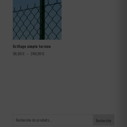
à
1,80 €
Grillage simple torsion
Plage
96,00
€
–
240,00
€
de
prix :
96,00 €
à
240,00 €
Recherche