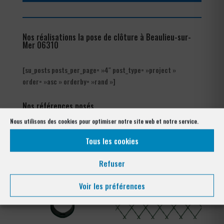
Nos réalisations la pose de clôture à Beaulieu-sur-
Mer 06310
[su_posts posts_per_page= »4″ post_type= »project »
order= »asc » orderby= »rand »]
Nos références posés
à Beaulieu-sur-Mer 06310
Nous utilisons des cookies pour optimiser notre site web et notre service.
Tous les cookies
Refuser
Voir les préférences