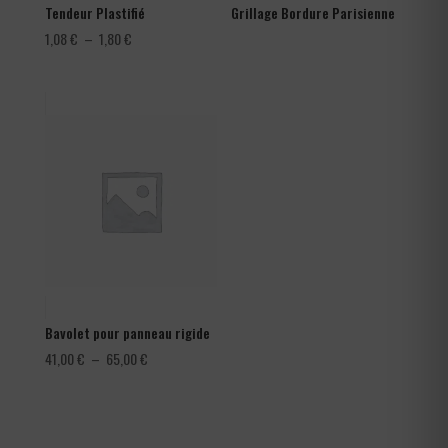
Tendeur Plastifié
Grillage Bordure Parisienne
Plage
1,08
€
–
1,80
€
de
prix :
1,08 €
à
1,80 €
Bavolet pour panneau rigide
Plage
41,00
€
–
65,00
€
de
prix :
41,00 €