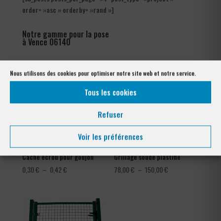
order= »asc » orderby= »rand »]
Notre gamme pour la pose
à Vence 06140
Nous utilisons des cookies pour optimiser notre site web et notre service.
Tous les cookies
Refuser
Voir les préférences
Cache écrou pour goujon
Grillage soudé plastifié
Plage
Plage
0,30
€
–
0,42
€
78,00
€
–
150,00
€
de
de
prix :
prix :
0,30 €
78,00 €
à
à