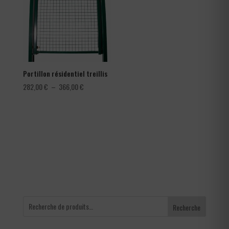
0,42 €
150,00 €
Portillon résidentiel treillis
Plage
282,00
€
–
366,00
€
de
prix :
282,00 €
à
366,00 €
Recherche