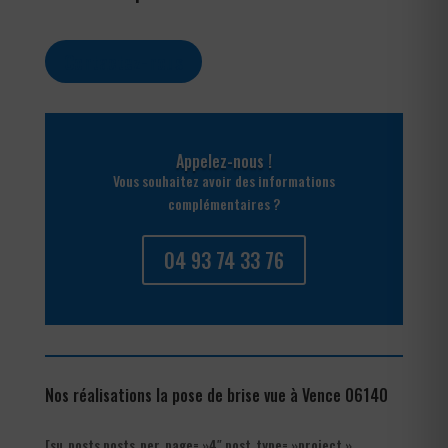
Contactez-nous
Appelez-nous !
Vous souhaitez avoir des informations
complémentaires ?
04 93 74 33 76
Nos réalisations la pose de brise vue à Vence 06140
[su_posts posts_per_page= »4″ post_type= »project »