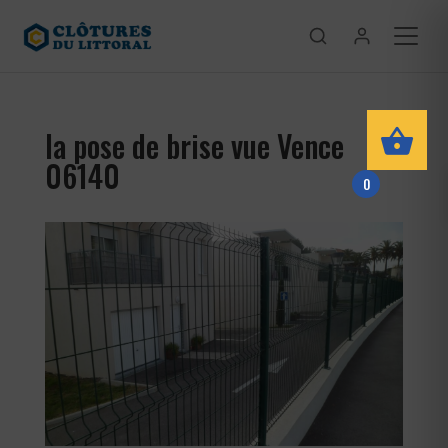
la pose de brise vue Vence
06140
0